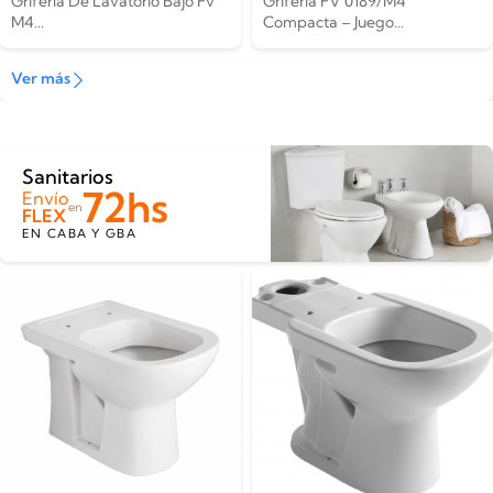
Grifería De Lavatorio Bajo Fv
Griferia FV 0189/M4
M4...
Compacta – Juego...
Ver más
Sanitarios
72hs
Envío
en
FLEX
EN CABA Y GBA