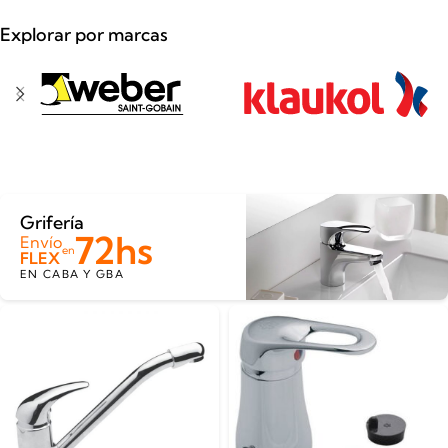
Explorar por marcas
Grifería
72hs
Envío
en
FLEX
EN CABA Y GBA