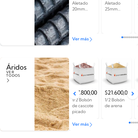
Aletado
Aletado
20mm...
25mm...
Ver más
Áridos
VER
TODOS
$
17.800,00
$
21.600,00
1/2 Bolsón
1/2 Bolsón
de cascote
de arena
picado
Ver más