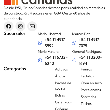
Desde 1951, Grupo Canarias destaca por su calidad en materiales
de construcción. 4 sucursales en GBA Oeste, 60 años de
experiencia.
Sucursales
Merlo Libertad
Marcos Paz
+54 11 4917-
+54 11 4917-
5992
7075
Merlo Matera
General Rodríguez
+54 11 6732-
+54 11 3200-
6242
1694
Categorías
Aditivos
Hierros
Áridos
Ladrillos
Bachas de
Obra en seco
cocina
Porcelanatos
Bolsas
Sanitarios
Cerámicos
Techos
Griferías