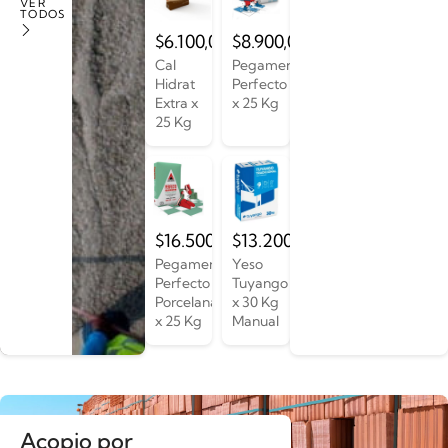
VER
TODOS
$
6.100,00
$
8.900,00
Cal
Pegamento
Hidrat
Perfecto
Extra x
x 25 Kg
25 Kg
$
16.500,00
$
13.200,00
Pegamento
Yeso
Perfecto
Tuyango
Porcelanato
x 30 Kg
x 25 Kg
Manual
Acopio por