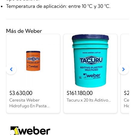
Temperatura de aplicación: entre 10 °C y 30 °C.
Más de Weber
$
3.630,00
$
161.180,00
$
240
Ceresita Weber
Tacuru x 20 lts Aditivo...
Ceres
Hidrofugo En Pasta...
Hidro