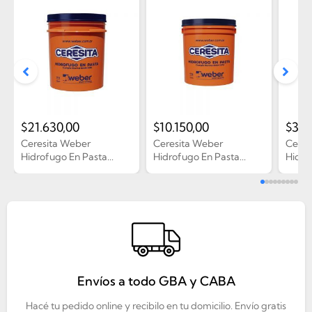
$
21.630,00
$
10.150,00
$
3.6
Ceresita Weber
Ceresita Weber
Ceres
Hidrofugo En Pasta...
Hidrofugo En Pasta...
Hidrof
Envíos a todo GBA y CABA
Hacé tu pedido online y recibilo en tu domicilio. Envío gratis