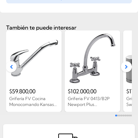
También te puede interesar
$
59.800,00
$
102.000,00
$
171
Grifería FV Cocina
Griferia FV 0413/B2P
Grife
Monocomando Kansas...
Newport Plus...
Swing 