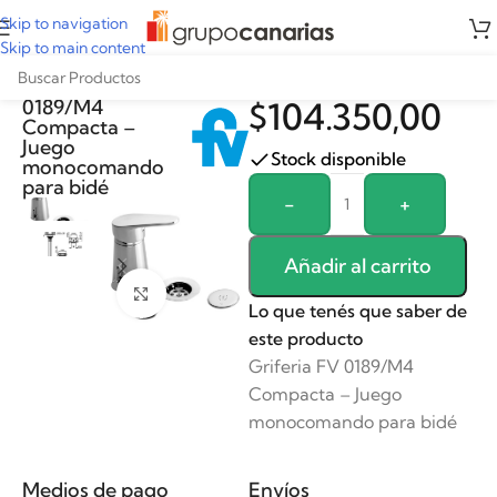
Skip to navigation
Skip to main content
Griferia FV
0189/M4
$
104.350,00
Compacta –
Juego
Stock disponible
monocomando
para bidé
Alternative:
-
+
Añadir al carrito
Clickee para agrandar
Lo que tenés que saber de
este producto
Griferia FV 0189/M4
Compacta – Juego
monocomando para bidé
Medios de pago
Envíos