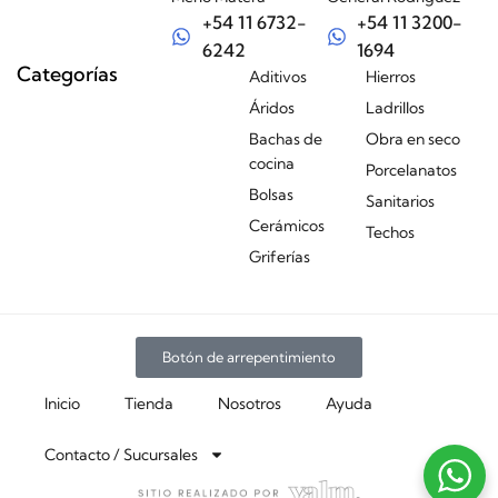
+54 11 6732-
+54 11 3200-
6242
1694
Categorías
Aditivos
Hierros
Áridos
Ladrillos
Bachas de
Obra en seco
cocina
Porcelanatos
Bolsas
Sanitarios
Cerámicos
Techos
Griferías
Botón de arrepentimiento
Inicio
Tienda
Nosotros
Ayuda
Contacto / Sucursales