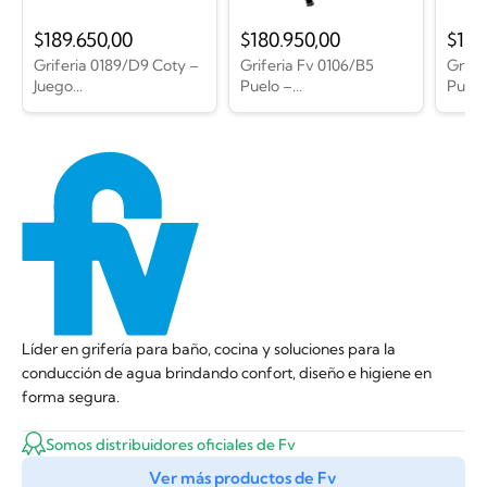
$
189.650,00
$
180.950,00
$
135
Griferia 0189/D9 Coty –
Griferia Fv 0106/B5
Grife
Juego...
Puelo –...
Puelo 
Líder en grifería para baño, cocina y soluciones para la
conducción de agua brindando confort, diseño e higiene en
forma segura.
Somos distribuidores oficiales de Fv
Ver más productos de Fv