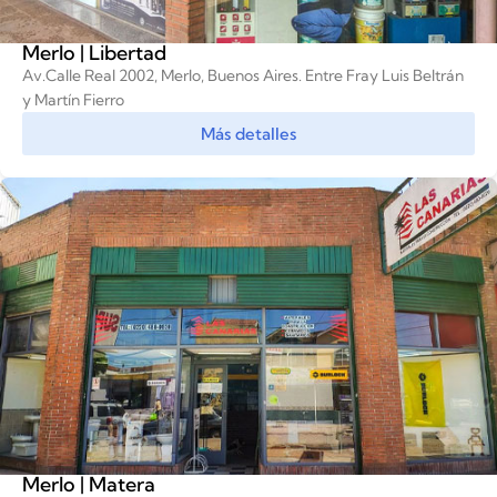
Merlo | Libertad
Av.Calle Real 2002, Merlo, Buenos Aires. Entre Fray Luis Beltrán
y Martín Fierro
Más detalles
Merlo | Matera