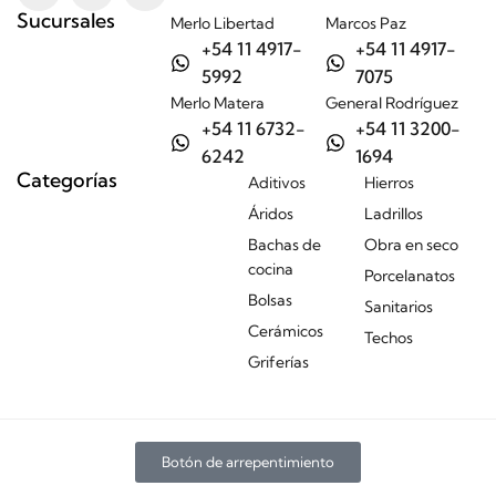
Sucursales
Merlo Libertad
Marcos Paz
+54 11 4917-
+54 11 4917-
5992
7075
Merlo Matera
General Rodríguez
+54 11 6732-
+54 11 3200-
6242
1694
Categorías
Aditivos
Hierros
Áridos
Ladrillos
Bachas de
Obra en seco
cocina
Porcelanatos
Bolsas
Sanitarios
Cerámicos
Techos
Griferías
Botón de arrepentimiento