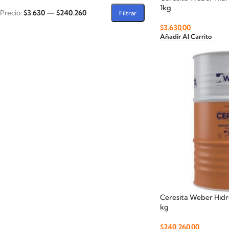
1kg
Precio:
$3.630
—
$240.260
Filtrar
$
3.630,00
Añadir Al Carrito
Ceresita Weber Hidr
kg
$
240.260,00