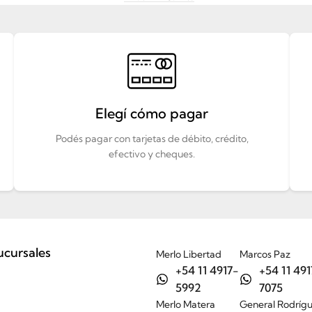
Elegí cómo pagar
Podés pagar con tarjetas de débito, crédito,
efectivo y cheques.
ucursales
Merlo Libertad
Marcos Paz
+54 11 4917-
+54 11 491
5992
7075
Merlo Matera
General Rodríg