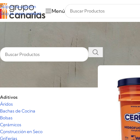
Skip to navigation
Menú
Skip to main content
Inicio
/
Aditivos
Categorías
Aditivos
Áridos
Bachas de Cocina
Bolsas
Cerámicos
Construcción en Seco
Griferías