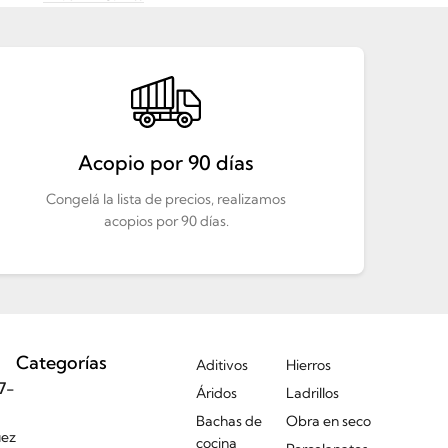
Acopio por 90 días
Congelá la lista de precios, realizamos
acopios por 90 días.
Categorías
Aditivos
Hierros
7-
Áridos
Ladrillos
Bachas de
Obra en seco
uez
cocina