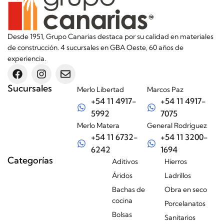
Desde 1951, Grupo Canarias destaca por su calidad en materiales
de construcción. 4 sucursales en GBA Oeste, 60 años de
experiencia.
Sucursales
Merlo Libertad
Marcos Paz
+54 11 4917-
+54 11 4917-
5992
7075
Merlo Matera
General Rodríguez
+54 11 6732-
+54 11 3200-
6242
1694
Categorías
Aditivos
Hierros
Áridos
Ladrillos
Bachas de
Obra en seco
cocina
Porcelanatos
Bolsas
Sanitarios