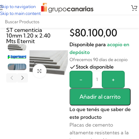
Skip to navigation
Skip to main content
Placa superboard
ST cementicia
$
80.100,00
10mm 1.20 x 2.40
Mts Eternit
Disponible para
acopio en
depósito
Ofrecemos 90 días de acopio
Stock disponible
Clickee para agrandar
Alternative:
-
+
Añadir al carrito
Lo que tenés que saber de
este producto
Placas de cemento
altamente resistentes a la