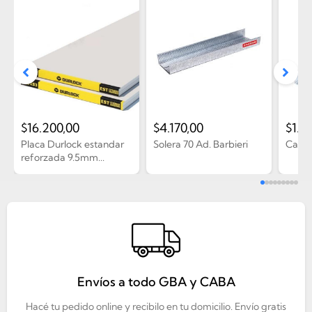
$
16.200,00
$
4.170,00
$
1.9
Placa Durlock estandar
Solera 70 Ad. Barbieri
Canto
reforzada 9.5mm...
Envíos a todo GBA y CABA
Hacé tu pedido online y recibilo en tu domicilio. Envío gratis