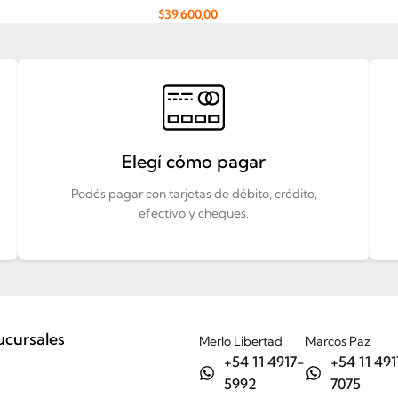
$
39.600,00
Añadir Al Carrito
Elegí cómo pagar
Podés pagar con tarjetas de débito, crédito,
efectivo y cheques.
ucursales
Merlo Libertad
Marcos Paz
+54 11 4917-
+54 11 491
5992
7075