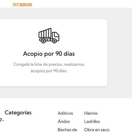
$
17.800,00
Añadir Al Carrito
Acopio por 90 días
Congelá la lista de precios, realizamos
acopios por 90 días.
Categorías
Aditivos
Hierros
7-
Áridos
Ladrillos
Bachas de
Obra en seco