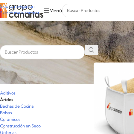
Skip to navigation
Menú
Skip to main content
Inicio
/
Áridos
Categorías
Aditivos
Áridos
Bachas de Cocina
Bolsas
Cerámicos
Construcción en Seco
Griferías