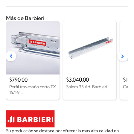
Más de Barbieri
$
790,00
$
3.040,00
$
1.9
Perfil travesaño corto TX
Solera 35 Ad. Barbieri
Canto
15/16″...
Su producción se destaca por ofrecer la más alta calidad en