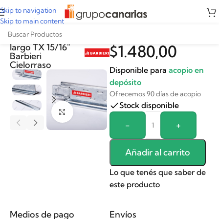
Skip to navigation
Skip to main content
Perfil travesaño
largo TX 15/16″
$
1.480,00
Barbieri
Cielorraso
Disponible para
acopio en
depósito
Ofrecemos 90 días de acopio
Stock disponible
Clickee para agrandar
Alternative:
-
+
Añadir al carrito
Lo que tenés que saber de
este producto
Medios de pago
Envíos