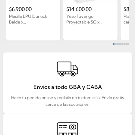
$
6.900,00
$
14.600,00
$
80.
Masilla LPU Durlock
Yeso Tuyango
Placa
Balde x...
Proyectable SG x...
cemen
Envíos a todo GBA y CABA
Hacé tu pedido online y recibilo en tu domicilio. Envío gratis
cerca de las sucursales.