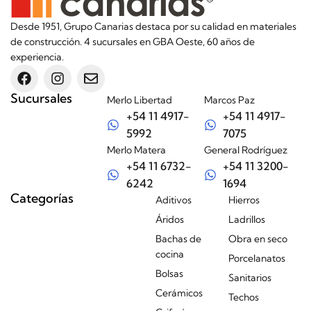
Desde 1951, Grupo Canarias destaca por su calidad en materiales
de construcción. 4 sucursales en GBA Oeste, 60 años de
experiencia.
Sucursales
Merlo Libertad
Marcos Paz
+54 11 4917-
+54 11 4917-
5992
7075
Merlo Matera
General Rodríguez
+54 11 6732-
+54 11 3200-
6242
1694
Categorías
Aditivos
Hierros
Áridos
Ladrillos
Bachas de
Obra en seco
cocina
Porcelanatos
Bolsas
Sanitarios
Cerámicos
Techos