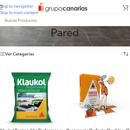
Skip to navigation
Skip to main content
Pared
Inicio
/
Porcelanatos
/
Pared
/
Página 2
Mostrando 13–13 de 13 resultados
Ver Categorías