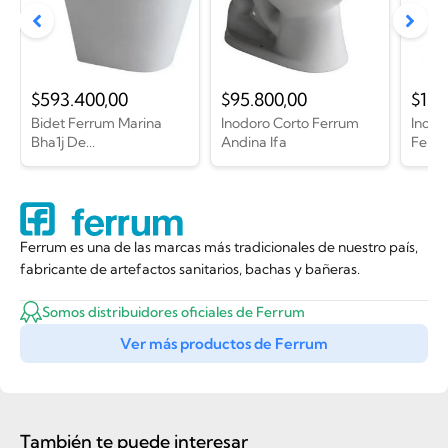
$
593.400,00
$
95.800,00
$
154
Bidet Ferrum Marina
Inodoro Corto Ferrum
Inodo
Bha1j De...
Andina Ifa
Ferrum
Ferrum es una de las marcas más tradicionales de nuestro país,
fabricante de artefactos sanitarios, bachas y bañeras.
Somos distribuidores oficiales de Ferrum
Ver más productos de Ferrum
También te puede interesar