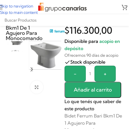
Skip to navigation
Skip to main content
Bidet Ferrum Bari
Bkm1 De 1
$
116.300,00
Agujero Para
Monocomando
Disponible para
acopio en
depósito
Ofrecemos 90 días de acopio
Stock disponible
Alternative:
-
+
Clickee para agrandar
Añadir al carrito
Lo que tenés que saber de
este producto
Bidet Ferrum Bari Bkm1 De
1 Agujero Para