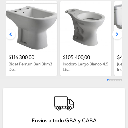
$
116.300,00
$
105.400,00
$
430
Bidet Ferrum Bari Bkm3
Inodoro Largo Blanco 4.5
Juego
De...
Lts...
Inodor
Envíos a todo GBA y CABA