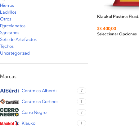
Hierros
Ladrillos
Klaukol Pastina Flui
Otros
Porcelanatos
$
3.400,00
Sanitarios
Seleccionar Opciones
Sets de Artefactos
Techos
Uncategorized
Marcas
Cerámica Alberdi
7
Cerámica Cortines
1
Cerro Negro
7
Klaukol
1