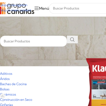
Skip to navigation
Menú
Skip to main content
Inicio
/
Cerámicos
/
Pa
Categorías
Aditivos
Áridos
Bachas de Cocina
Bolsas
Cerámicos
Construcción en Seco
Griferías