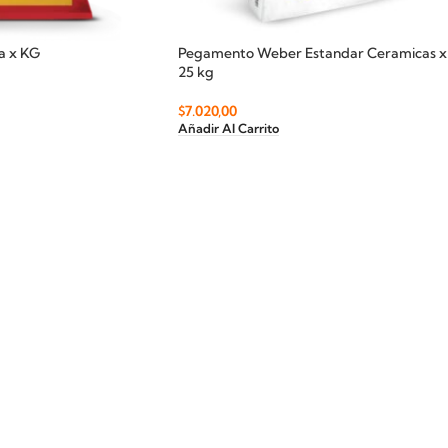
da x KG
Pegamento Weber Estandar Ceramicas x
25 kg
$
7.020,00
Añadir Al Carrito