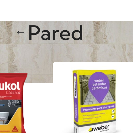
Pared
red
/
Página 2