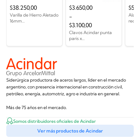
$
38.250,00
$
3.650,00
$
5.0
Varilla de Hierro Aletado
Alamb
-
16mm...
recoci
$
3.100,00
Clavos Acindar punta
paris x...
Siderúrgica productora de aceros largos, líder en el mercado
argentino, con presencia internacional en construcción civil,
petróleo, energía, automotriz, agro e industria en general.
Más de 75 años en el mercado.
Somos distribuidores oficiales de Acindar
Ver más productos de Acindar