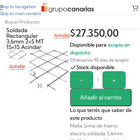
Skip to navigation
Skip to main content
Malla Sima Electro
Soldada
$
27.350,00
Rectangular
3,6mm 2×5 MT
Disponible para
acopio en
15×15 Acindar
depósito
Ofrecemos 90 días de acopio
Stock disponible
Alternative:
-
+
Clickee para agrandar
Añadir al carrito
Lo que tenés que saber de
este producto
Malla Sima de hierro
electro soldada 3,6mm