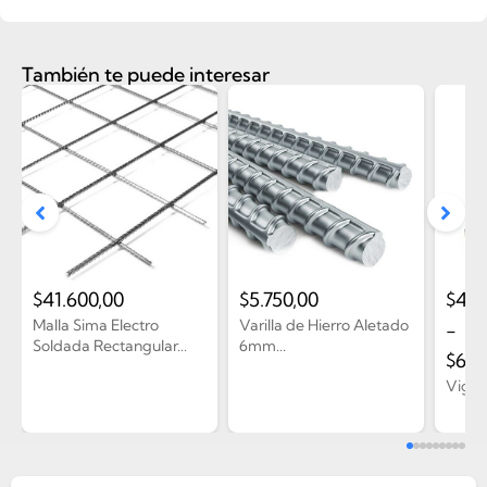
También te puede interesar
$
41.600,00
$
5.750,00
$
43.
Malla Sima Electro
Varilla de Hierro Aletado
-
Soldada Rectangular...
6mm...
$
6.5
Vigue