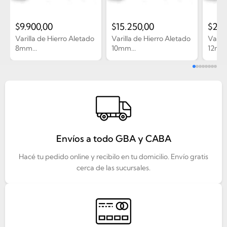
$
9.900,00
$
15.250,00
$
21.
Varilla de Hierro Aletado
Varilla de Hierro Aletado
Varill
8mm...
10mm...
12mm.
Envíos a todo GBA y CABA
Hacé tu pedido online y recibilo en tu domicilio. Envío gratis
cerca de las sucursales.