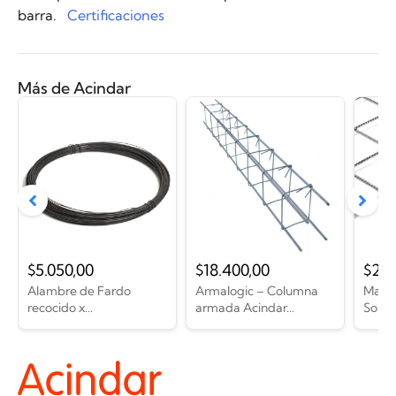
barra.
Certificaciones
Más de Acindar
$
5.050,00
$
18.400,00
$
27.
Alambre de Fardo
Armalogic – Columna
Malla
recocido x...
armada Acindar...
Solda