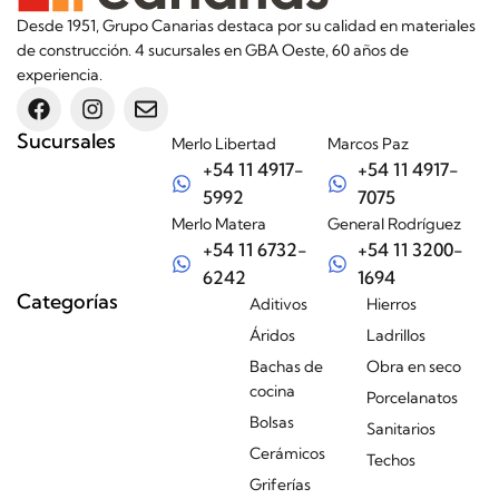
Desde 1951, Grupo Canarias destaca por su calidad en materiales
de construcción. 4 sucursales en GBA Oeste, 60 años de
experiencia.
Sucursales
Merlo Libertad
Marcos Paz
+54 11 4917-
+54 11 4917-
5992
7075
Merlo Matera
General Rodríguez
+54 11 6732-
+54 11 3200-
6242
1694
Categorías
Aditivos
Hierros
Áridos
Ladrillos
Bachas de
Obra en seco
cocina
Porcelanatos
Bolsas
Sanitarios
Cerámicos
Techos
Griferías