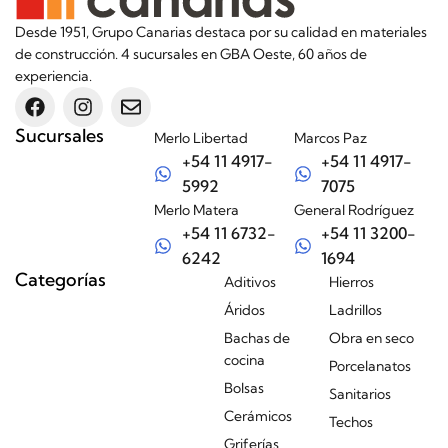
Desde 1951, Grupo Canarias destaca por su calidad en materiales
de construcción. 4 sucursales en GBA Oeste, 60 años de
experiencia.
Sucursales
Merlo Libertad
Marcos Paz
+54 11 4917-
+54 11 4917-
5992
7075
Merlo Matera
General Rodríguez
+54 11 6732-
+54 11 3200-
6242
1694
Categorías
Aditivos
Hierros
Áridos
Ladrillos
Bachas de
Obra en seco
cocina
Porcelanatos
Bolsas
Sanitarios
Cerámicos
Techos
Griferías