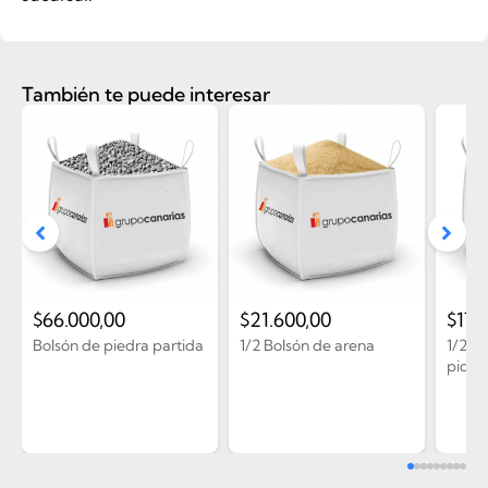
También te puede interesar
$
66.000,00
$
21.600,00
$
17.
Bolsón de piedra partida
1/2 Bolsón de arena
1/2 B
picad