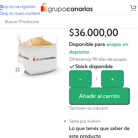
Skip to navigation
Skip to main content
Bolsón de arena
$
36.000,00
Disponible para
acopio en
depósito
Ofrecemos 90 días de acopio
Stock disponible
Clickee para agrandar
Alternative:
-
+
Añadir al carrito
También se cobrará:
Seña por bolsón
Lo que tenés que saber de
este producto