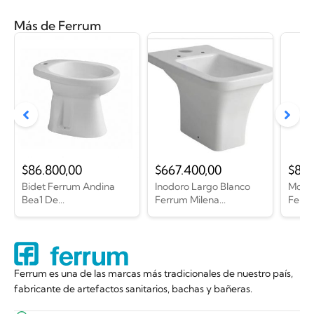
Más de Ferrum
$
86.800,00
$
667.400,00
$
81.
Bidet Ferrum Andina
Inodoro Largo Blanco
Mochi
Bea1 De...
Ferrum Milena...
Ferru
Ferrum es una de las marcas más tradicionales de nuestro país,
fabricante de artefactos sanitarios, bachas y bañeras.