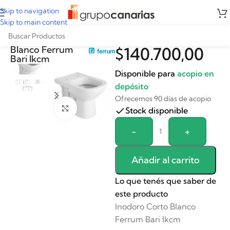
Skip to navigation
Skip to main content
Inodoro Corto
Blanco Ferrum
$
140.700,00
Bari Ikcm
Disponible para
acopio en
depósito
Ofrecemos 90 días de acopio
Clickee para agrandar
Stock disponible
Alternative:
-
+
Añadir al carrito
Lo que tenés que saber de
este producto
Inodoro Corto Blanco
Ferrum Bari Ikcm