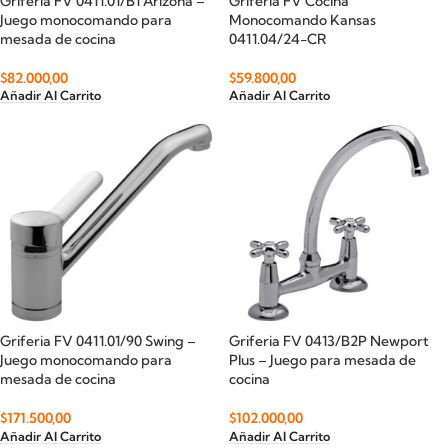
Griferia FV 0411.01/B1 Arizona –
Grifería FV Cocina
Juego monocomando para
Monocomando Kansas
mesada de cocina
0411.04/24-CR
$
82.000,00
$
59.800,00
Añadir Al Carrito
Añadir Al Carrito
Griferia FV 0411.01/90 Swing –
Griferia FV 0413/B2P Newport
Juego monocomando para
Plus – Juego para mesada de
mesada de cocina
cocina
$
171.500,00
$
102.000,00
Añadir Al Carrito
Añadir Al Carrito