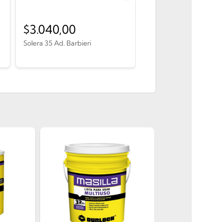
$
3.040,00
$
4.530,00
Solera 35 Ad. Barbieri
Perfil larguero TX 15/16
Barbieri...