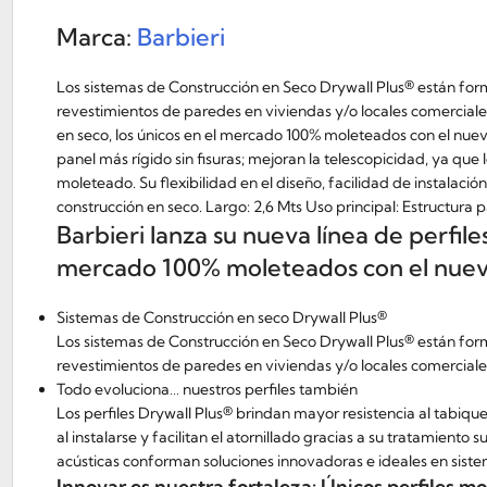
Marca:
Barbieri
Los sistemas de Construcción en Seco Drywall Plus® están formad
revestimientos de paredes en viviendas y/o locales comercial
en seco, los únicos en el mercado 100% moleteados con el nuev
panel más rígido sin fisuras; mejoran la telescopicidad, ya que l
moleteado. Su flexibilidad en el diseño, facilidad de instalac
construcción en seco. Largo: 2,6 Mts Uso principal: Estructura 
Barbieri lanza su nueva línea de perfil
mercado 100% moleteados con el nuevo
Sistemas de Construcción en seco Drywall Plus®
Los sistemas de Construcción en Seco Drywall Plus® están formad
revestimientos de paredes en viviendas y/o locales comercial
Todo evoluciona… nuestros perfiles también
Los perfiles Drywall Plus® brindan mayor resistencia al tabiqu
al instalarse y facilitan el atornillado gracias a su tratamiento
acústicas conforman soluciones innovadoras e ideales en siste
Innovar es nuestra fortaleza: Únicos perfiles m