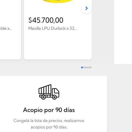
$
45.700,00
$
13.200,0
de x...
Masilla LPU Durlock x 32...
Yeso Tuyango x 30
Acopio por 90 días
Congelá la lista de precios, realizamos
acopios por 90 días.