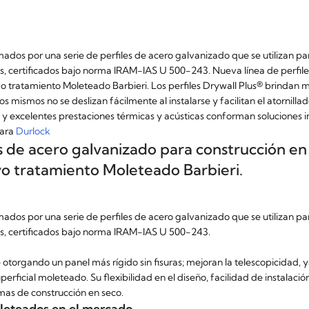
os por una serie de perfiles de acero galvanizado que se utilizan para 
es, certificados bajo norma IRAM-IAS U 500-243. Nueva línea de perfil
o tratamiento Moleteado Barbieri. Los perfiles Drywall Plus® brindan 
os mismos no se deslizan fácilmente al instalarse y facilitan el atornilla
ión y excelentes prestaciones térmicas y acústicas conforman soluciones
para
Durlock
es de acero galvanizado para construcción en s
 tratamiento Moleteado Barbieri.
os por una serie de perfiles de acero galvanizado que se utilizan para 
es, certificados bajo norma IRAM-IAS U 500-243.
e otorgando un panel más rígido sin fisuras; mejoran la telescopicidad, 
 superficial moleteado. Su flexibilidad en el diseño, facilidad de instalac
mas de construcción en seco.
oleteados en el mercado.