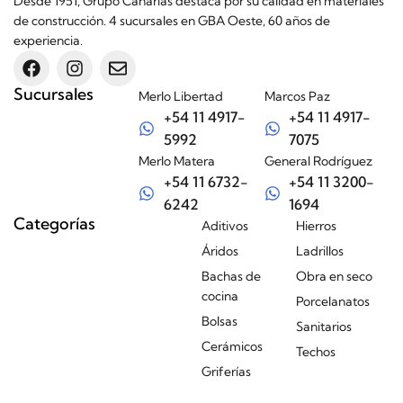
Desde 1951, Grupo Canarias destaca por su calidad en materiales
de construcción. 4 sucursales en GBA Oeste, 60 años de
experiencia.
Sucursales
Merlo Libertad
Marcos Paz
+54 11 4917-
+54 11 4917-
5992
7075
Merlo Matera
General Rodríguez
+54 11 6732-
+54 11 3200-
6242
1694
Categorías
Aditivos
Hierros
Áridos
Ladrillos
Bachas de
Obra en seco
cocina
Porcelanatos
Bolsas
Sanitarios
Cerámicos
Techos
Griferías