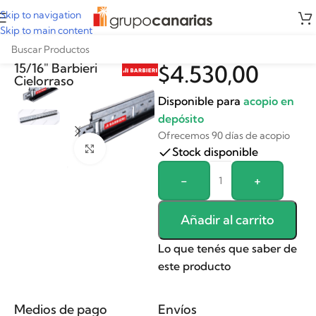
Skip to navigation
Skip to main content
Perfil larguero TX
15/16″ Barbieri
$
4.530,00
Cielorraso
Disponible para
acopio en
depósito
Ofrecemos 90 días de acopio
Clickee para agrandar
Stock disponible
Alternative:
-
+
Añadir al carrito
Lo que tenés que saber de
este producto
Medios de pago
Envíos