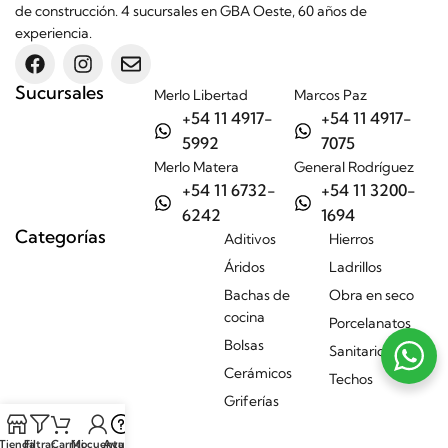
de construcción. 4 sucursales en GBA Oeste, 60 años de
experiencia.
Sucursales
Merlo Libertad
Marcos Paz
+54 11 4917-
+54 11 4917-
5992
7075
Merlo Matera
General Rodríguez
+54 11 6732-
+54 11 3200-
6242
1694
Categorías
Aditivos
Hierros
Áridos
Ladrillos
Bachas de
Obra en seco
cocina
Porcelanatos
Bolsas
Sanitarios
Cerámicos
Techos
Griferías
Tienda
Filtrar
Carrito
Mi cuenta
Ayuda