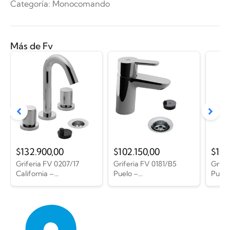
Categoría:
Monocomando
Más de Fv
$
132.900,00
$
102.150,00
$
180
Griferia FV 0207/17
Griferia FV 0181/B5
Grife
California –...
Puelo –...
Puelo 