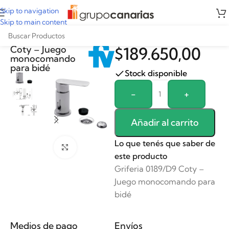
Skip to navigation
Skip to main content
Griferia 0189/D9
Coty – Juego
$
189.650,00
monocomando
para bidé
Stock disponible
Alternative:
-
+
Añadir al carrito
Lo que tenés que saber de
Clickee para agrandar
este producto
Griferia 0189/D9 Coty –
Juego monocomando para
bidé
Medios de pago
Envíos