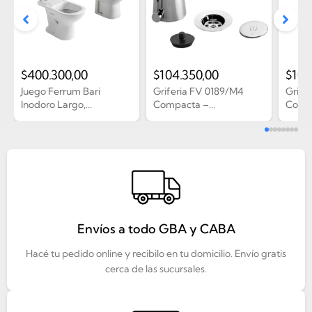
$
400.300,00
$
104.350,00
$
107
Juego Ferrum Bari
Griferia FV 0189/M4
Grife
Inodoro Largo,...
Compacta –...
Compa
Envíos a todo GBA y CABA
Hacé tu pedido online y recibilo en tu domicilio. Envío gratis
cerca de las sucursales.