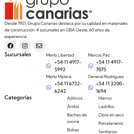
Desde 1951, Grupo Canarias destaca por su calidad en materiales
de construcción. 4 sucursales en GBA Oeste, 60 años de
experiencia.
Sucursales
Merlo Libertad
Marcos Paz
+54 11 4917-
+54 11 4917-
5992
7075
Merlo Matera
General Rodríguez
+54 11 6732-
+54 11 3200-
6242
1694
Categorías
Aditivos
Hierros
Áridos
Ladrillos
Bachas de
Obra en seco
cocina
Porcelanatos
Bolsas
Sanitarios