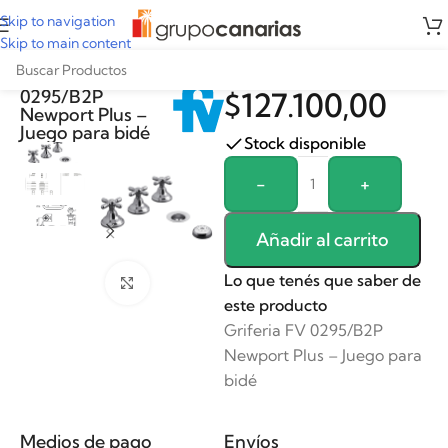
Skip to navigation
Skip to main content
Griferia FV
0295/B2P
$
127.100,00
Newport Plus –
Juego para bidé
Stock disponible
Alternative:
-
+
Añadir al carrito
Lo que tenés que saber de
Clickee para agrandar
este producto
Griferia FV 0295/B2P
Newport Plus – Juego para
bidé
Medios de pago
Envíos