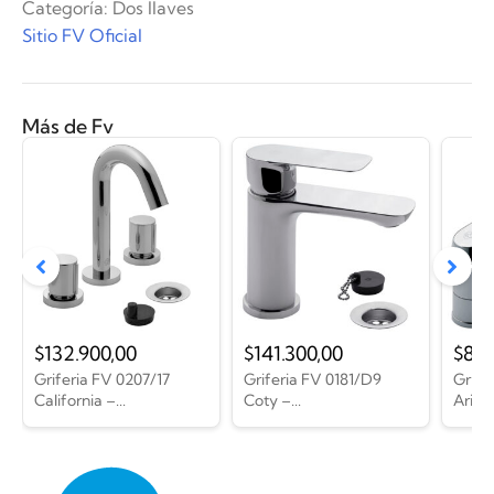
Categoría:
Dos llaves
Sitio FV Oficial
Más de Fv
$
132.900,00
$
141.300,00
$
82.
Griferia FV 0207/17
Griferia FV 0181/D9
Grife
California –...
Coty –...
Arizon