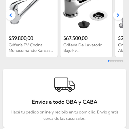
$
59.800,00
$
67.500,00
$
211
Grifería FV Cocina
Grifería De Lavatorio
Grife
Monocomando Kansas...
Bajo Fv...
Alerce
Envíos a todo GBA y CABA
Hacé tu pedido online y recibilo en tu domicilio. Envío gratis
cerca de las sucursales.