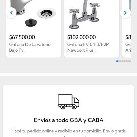
$
67.500,00
$
102.000,00
$
83.
Grifería De Lavatorio
Griferia FV 0413/B2P
Grifer
Bajo Fv...
Newport Plus...
Arizon
Envíos a todo GBA y CABA
Hacé tu pedido online y recibilo en tu domicilio. Envío gratis