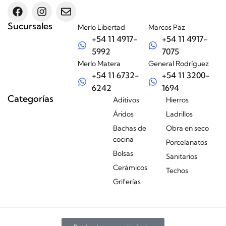
Sucursales
Merlo Libertad
Marcos Paz
+54 11 4917-
+54 11 4917-
5992
7075
Merlo Matera
General Rodríguez
+54 11 6732-
+54 11 3200-
6242
1694
Categorías
Aditivos
Hierros
Áridos
Ladrillos
Bachas de
Obra en seco
cocina
Porcelanatos
Bolsas
Sanitarios
Cerámicos
Techos
Griferías