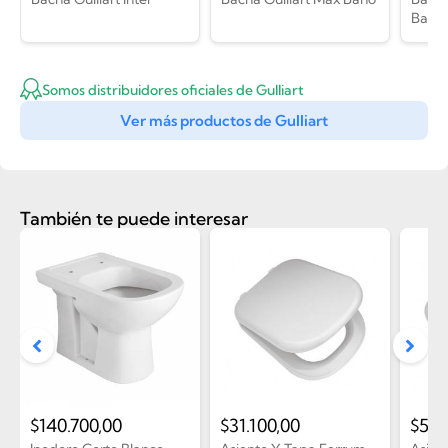
Baño
Somos distribuidores oficiales de Gulliart
Ver más productos de Gulliart
También te puede interesar
$
140.700,00
$
31.100,00
$
51.