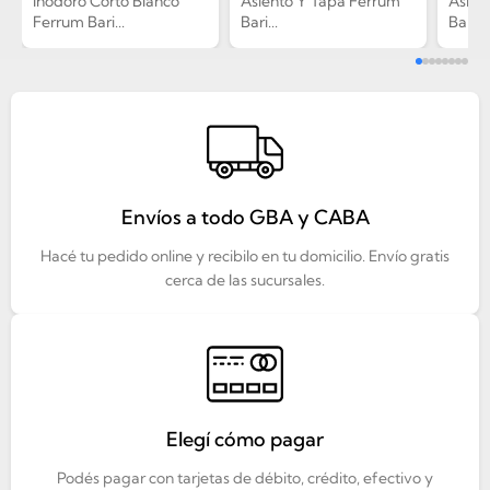
Inodoro Corto Blanco
Asiento Y Tapa Ferrum
Asien
Ferrum Bari...
Bari...
Bari...
Envíos a todo GBA y CABA
Hacé tu pedido online y recibilo en tu domicilio. Envío gratis
cerca de las sucursales.
Elegí cómo pagar
Podés pagar con tarjetas de débito, crédito, efectivo y