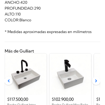
ANCHO:420
PROFUNDIDAD:290
ALTO:110
COLOR:Blanco
* Medidas aproximadas expresadas en milímetros
Más de Gulliart
$
117.500,00
$
102.900,00
$
113
Bacha Gulliart Inter
Bacha Gulliart Max Baño
Bacha