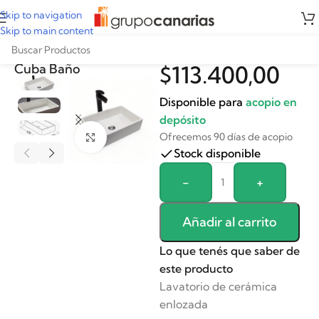
Skip to navigation
Skip to main content
Bacha Gulliart
Cuba Baño
$
113.400,00
Disponible para
acopio en
depósito
Ofrecemos 90 días de acopio
Clickee para agrandar
Stock disponible
Alternative:
-
+
Añadir al carrito
Lo que tenés que saber de
este producto
Lavatorio de cerámica
enlozada