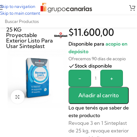
Skip to navigation
Skip to main content
Revoque 3 en 1 x
25 KG
$
11.600,00
Proyectable
Exterior Listo Para
Disponible para
acopio en
Usar Sinteplast
depósito
Ofrecemos 90 días de acopio
Stock disponible
Alternative:
-
+
Añadir al carrito
Clickee para agrandar
Lo que tenés que saber de
este producto
Revoque 3 en 1 Sinteplast
de 25 kg, revoque exterior