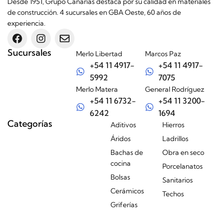
Desde 1951, Grupo Canarias destaca por su calidad en materiales
de construcción. 4 sucursales en GBA Oeste, 60 años de
experiencia.
Sucursales
Merlo Libertad
Marcos Paz
+54 11 4917-
+54 11 4917-
5992
7075
Merlo Matera
General Rodríguez
+54 11 6732-
+54 11 3200-
6242
1694
Categorías
Aditivos
Hierros
Áridos
Ladrillos
Bachas de
Obra en seco
cocina
Porcelanatos
Bolsas
Sanitarios
Cerámicos
Techos
Griferías