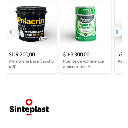
$
119.200,00
$
163.300,00
$
36.
Membrana Base Caucho
Puente de Adherencia
Adhes
x 20...
anticorrosivo A...