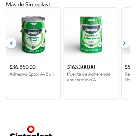
Más de Sinteplast
$
36.850,00
$
163.300,00
$
54.
Adhesivo Epoxi A+B x 1...
Puente de Adherencia
Reves
anticorrosivo A...
Hormi