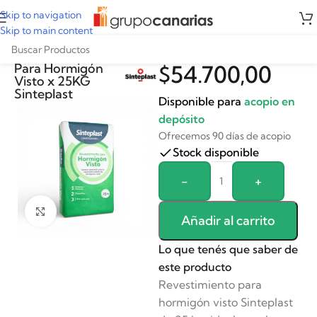
Skip to navigation
Skip to main content
Revestimiento
Para Hormigón
$
54.700,00
Visto x 25KG
Sinteplast
Disponible para
acopio en
depósito
Ofrecemos 90 días de acopio
Stock disponible
Alternative:
-
+
Clickee para agrandar
Añadir al carrito
Lo que tenés que saber de
este producto
Revestimiento para
hormigón visto Sinteplast