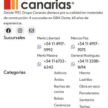
Desde 1951, Grupo Canarias destaca por su calidad en materiales
de construcción. 4 sucursales en GBA Oeste, 60 años de
experiencia.
Sucursales
Merlo Libertad
Marcos Paz
+54 11 4917-
+54 11 4917-
5992
7075
Merlo Matera
General Rodríguez
+54 11 6732-
+54 11 3200-
6242
1694
Categorías
Aditivos
Hierros
Áridos
Ladrillos
Bachas de
Obra en seco
cocina
Porcelanatos
Bolsas
Sanitarios
Cerámicos
Techos