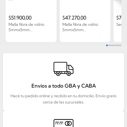
$
51.900,00
$
47.270,00
$
7.0
Malla fibra de vidrio
Malla fibra de vidrio
Seña 
5mmx5mm...
5mmx5mm...
Envíos a todo GBA y CABA
Hacé tu pedido online y recibilo en tu domicilio. Envío gratis
cerca de las sucursales.