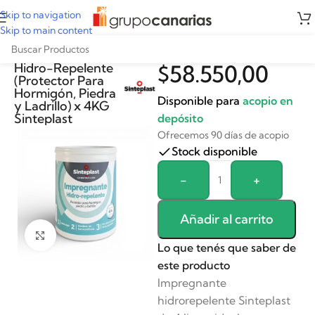
Skip to navigation
Skip to main content
Impregnante
Hidro-Repelente
$
58.550,00
(Protector Para
Hormigón, Piedra
Disponible para
acopio en
y Ladrillo) x 4KG
Sinteplast
depósito
Ofrecemos 90 días de acopio
Stock disponible
Alternative:
-
+
Añadir al carrito
Clickee para agrandar
Lo que tenés que saber de
este producto
Impregnante
hidrorepelente Sinteplast