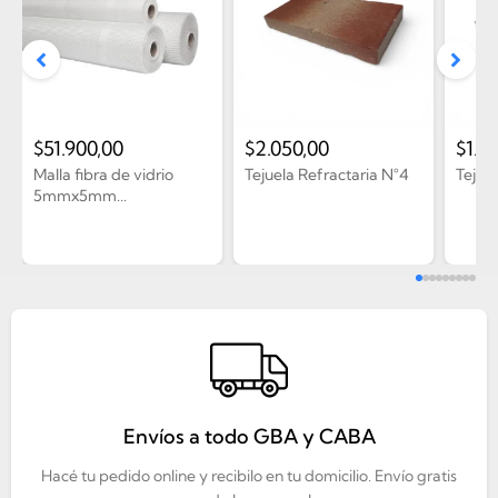
$
51.900,00
$
2.050,00
$
1.4
Malla fibra de vidrio
Tejuela Refractaria N°4
Tejue
5mmx5mm...
Envíos a todo GBA y CABA
Hacé tu pedido online y recibilo en tu domicilio. Envío gratis