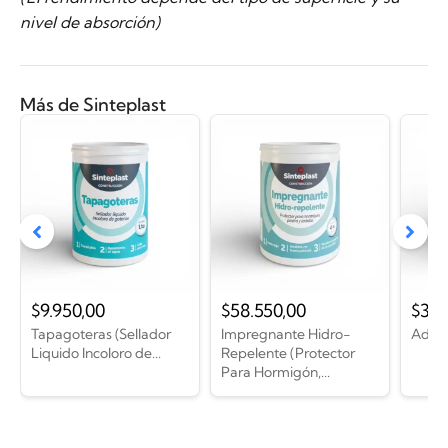
nivel de absorción)
Más de Sinteplast
$
9.950,00
$
58.550,00
$
36.
Tapagoteras (Sellador
Impregnante Hidro-
Adhes
Liquido Incoloro de...
Repelente (Protector
Para Hormigón,...