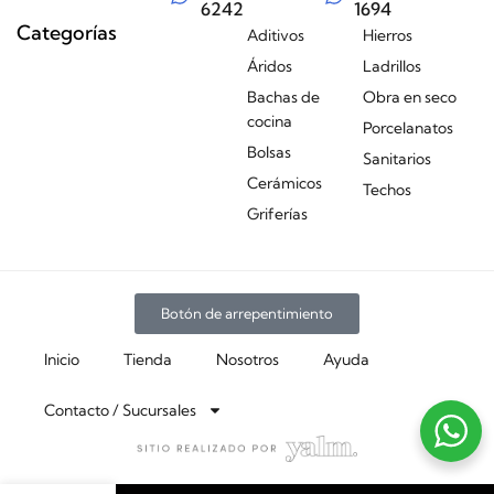
6242
1694
Categorías
Aditivos
Hierros
Áridos
Ladrillos
Bachas de
Obra en seco
cocina
Porcelanatos
Bolsas
Sanitarios
Cerámicos
Techos
Griferías
Botón de arrepentimiento
Inicio
Tienda
Nosotros
Ayuda
Contacto / Sucursales