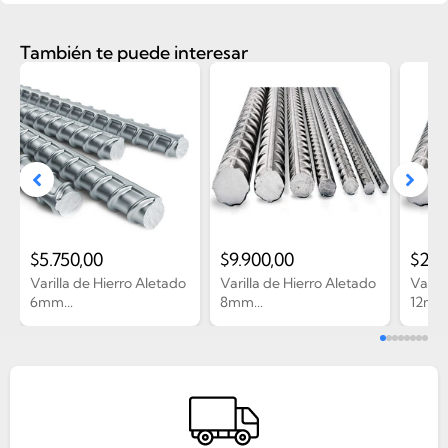
También te puede interesar
$
5.750,00
$
9.900,00
$
21.
Varilla de Hierro Aletado
Varilla de Hierro Aletado
Varill
6mm...
8mm...
12mm.