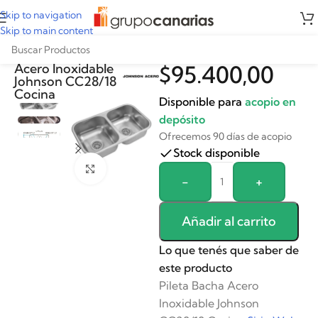
Skip to navigation
Skip to main content
Pileta Bacha
Acero Inoxidable
$
95.400,00
Johnson CC28/18
Cocina
Disponible para
acopio en
depósito
Ofrecemos 90 días de acopio
Stock disponible
Clickee para agrandar
Alternative:
-
+
Añadir al carrito
Lo que tenés que saber de
este producto
Pileta Bacha Acero
Inoxidable Johnson