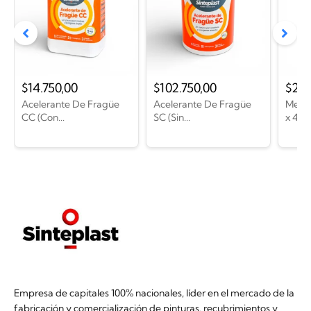
$
14.750,00
$
102.750,00
$
26.
Acelerante De Fragüe
Acelerante De Fragüe
Memb
CC (Con...
SC (Sin...
x 4...
Empresa de capitales 100% nacionales, líder en el mercado de la
fabricación y comercialización de pinturas, recubrimientos y