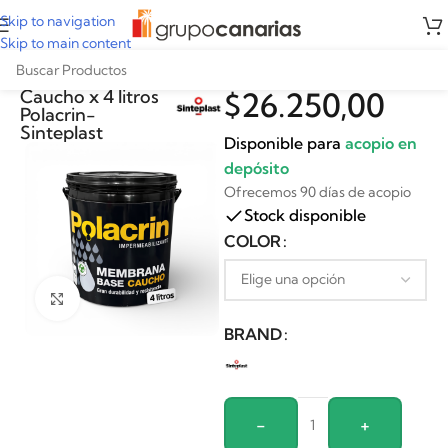
Skip to navigation
Skip to main content
Membrana Base
Caucho x 4 litros
$
26.250,00
Polacrin-
Sinteplast
Disponible para
acopio en
depósito
Ofrecemos 90 días de acopio
Stock disponible
Alternative:
COLOR
Clickee para agrandar
BRAND
-
+