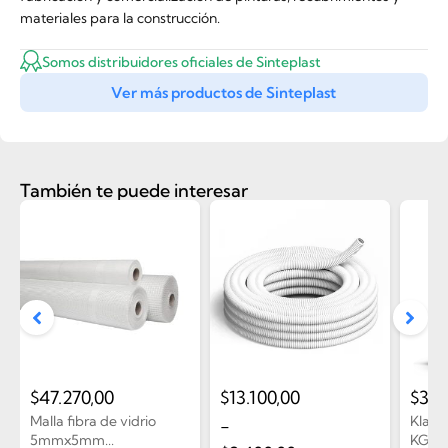
materiales para la construcción.
Somos distribuidores oficiales de Sinteplast
Ver más productos de Sinteplast
También te puede interesar
$
47.270,00
$
13.100,00
$
3.4
Malla fibra de vidrio
Klauko
-
5mmx5mm...
KG