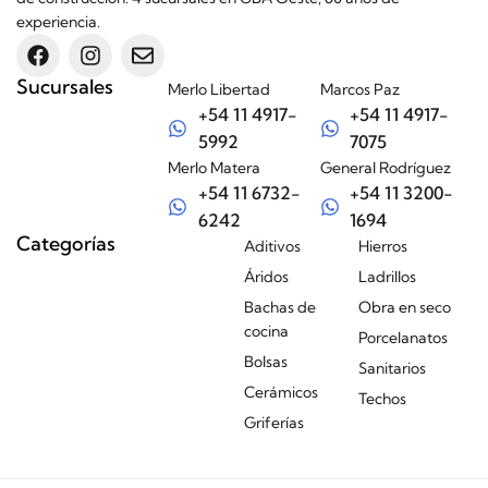
experiencia.
Sucursales
Merlo Libertad
Marcos Paz
+54 11 4917-
+54 11 4917-
5992
7075
Merlo Matera
General Rodríguez
+54 11 6732-
+54 11 3200-
6242
1694
Categorías
Aditivos
Hierros
Áridos
Ladrillos
Bachas de
Obra en seco
cocina
Porcelanatos
Bolsas
Sanitarios
Cerámicos
Techos
Griferías