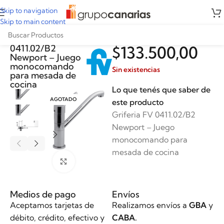
Skip to navigation
Skip to main content
Griferia FV
0411.02/B2
$
133.500,00
Newport – Juego
monocomando
Sin existencias
para mesada de
cocina
Lo que tenés que saber de
AGOTADO
este producto
Griferia FV 0411.02/B2
Newport – Juego
monocomando para
mesada de cocina
Clickee para agrandar
Medios de pago
Envíos
Aceptamos tarjetas de
Realizamos envíos a
GBA
y
débito, crédito, efectivo y
CABA.