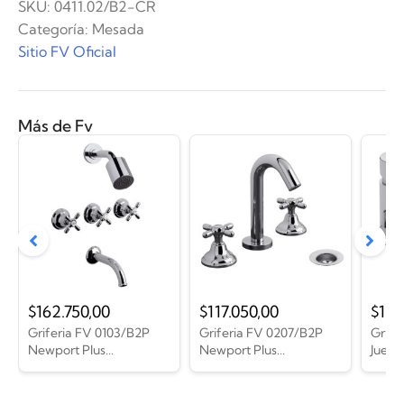
SKU:
0411.02/B2-CR
Categoría:
Mesada
Sitio FV Oficial
Más de Fv
$
162.750,00
$
117.050,00
$
189
Griferia FV 0103/B2P
Griferia FV 0207/B2P
Grife
Newport Plus...
Newport Plus...
Juego.