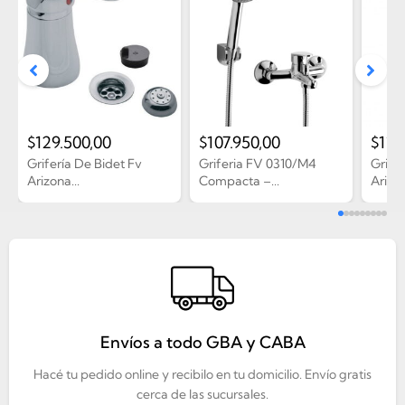
$
129.500,00
$
107.950,00
$
110
Grifería De Bidet Fv
Griferia FV 0310/M4
Grife
Arizona...
Compacta –...
Arizon
Envíos a todo GBA y CABA
Hacé tu pedido online y recibilo en tu domicilio. Envío gratis
cerca de las sucursales.