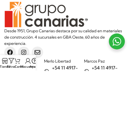
Desde 1951, Grupo Canarias destaca por su calidad en materiales
de construcción. 4 sucursales en GBA Oeste, 60 años de
experiencia.
Sucursales
Merlo Libertad
Marcos Paz
Tienda
Filtrar
Carrito
Mi cuenta
Ayuda
+54 11 4917-
+54 11 4917-
5992
7075
Merlo Matera
General Rodríguez
+54 11 6732-
+54 11 3200-
6242
1694
Categorías
Aditivos
Hierros
Áridos
Ladrillos
Bachas de
Obra en seco
cocina
Porcelanatos