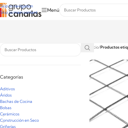
Skip to navigation
Menú
Skip to main content
Inicio
/
Productos eti
Categorías
Aditivos
Áridos
Bachas de Cocina
Bolsas
Cerámicos
Construcción en Seco
Griferías