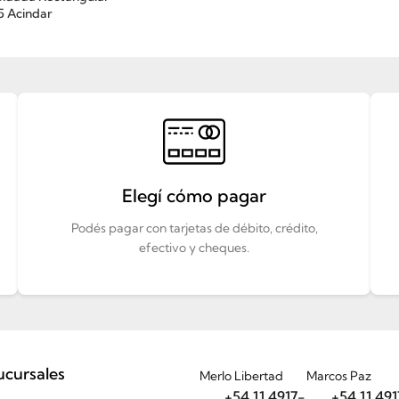
5 Acindar
Elegí cómo pagar
Podés pagar con tarjetas de débito, crédito,
efectivo y cheques.
ucursales
Merlo Libertad
Marcos Paz
+54 11 4917-
+54 11 491