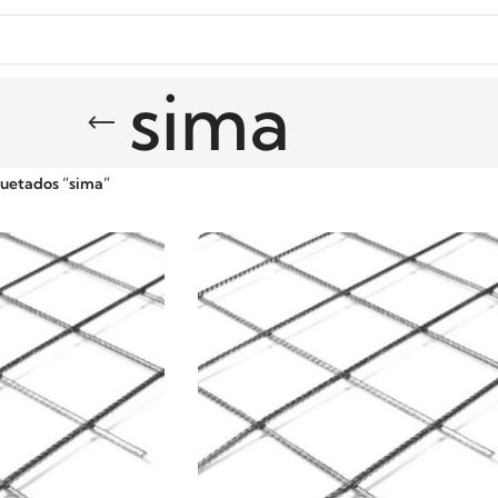
sima
quetados “sima”