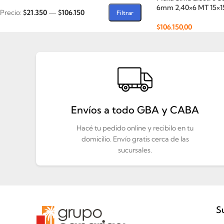
6mm 2,40×6 MT 15×1
Precio:
$21.350
—
$106.150
Filtrar
$
106.150,00
Añadir Al Carrito
Envíos a todo GBA y CABA
Hacé tu pedido online y recibilo en tu
domicilio. Envío gratis cerca de las
sucursales.
S