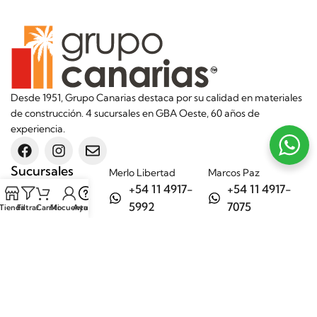
Desde 1951, Grupo Canarias destaca por su calidad en materiales
de construcción. 4 sucursales en GBA Oeste, 60 años de
experiencia.
Sucursales
Merlo Libertad
Marcos Paz
+54 11 4917-
+54 11 4917-
5992
7075
Tienda
Filtrar
Carrito
Mi cuenta
Ayuda
Merlo Matera
General Rodríguez
+54 11 6732-
+54 11 3200-
6242
1694
Categorías
Aditivos
Hierros
Áridos
Ladrillos
Bachas de
Obra en seco