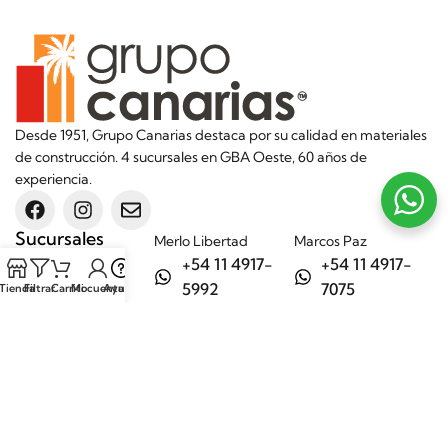
Desde 1951, Grupo Canarias destaca por su calidad en materiales
de construcción. 4 sucursales en GBA Oeste, 60 años de
experiencia.
Sucursales
Merlo Libertad
Marcos Paz
+54 11 4917-
+54 11 4917-
5992
7075
Tienda
Filtrar
Carrito
Mi cuenta
Ayuda
Merlo Matera
General Rodríguez
+54 11 6732-
+54 11 3200-
6242
1694
Categorías
Aditivos
Hierros
Áridos
Ladrillos
Bachas de
Obra en seco