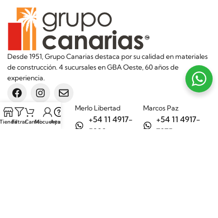
Desde 1951, Grupo Canarias destaca por su calidad en materiales
de construcción. 4 sucursales en GBA Oeste, 60 años de
experiencia.
Sucursales
Merlo Libertad
Marcos Paz
+54 11 4917-
+54 11 4917-
Tienda
Filtrar
Carrito
Mi cuenta
Ayuda
5992
7075
Merlo Matera
General Rodríguez
+54 11 6732-
+54 11 3200-
6242
1694
Categorías
Aditivos
Hierros
Áridos
Ladrillos
Bachas de
Obra en seco
cocina