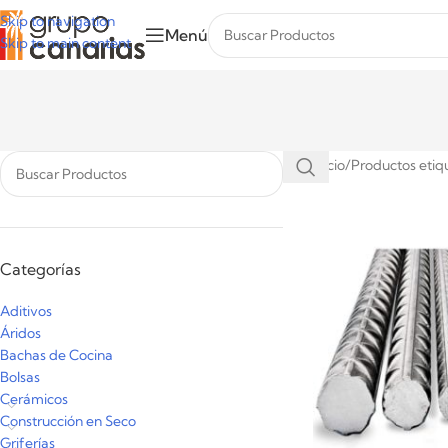
Skip to navigation
Menú
Skip to main content
Inicio
/
Productos etiq
Categorías
Aditivos
Áridos
Bachas de Cocina
Bolsas
Cerámicos
Construcción en Seco
Griferías