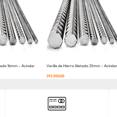
etado 16mm – Acindar
Varilla de Hierro Aletado 25mm – Acinda
$
93.050,00
Añadir Al Carrito