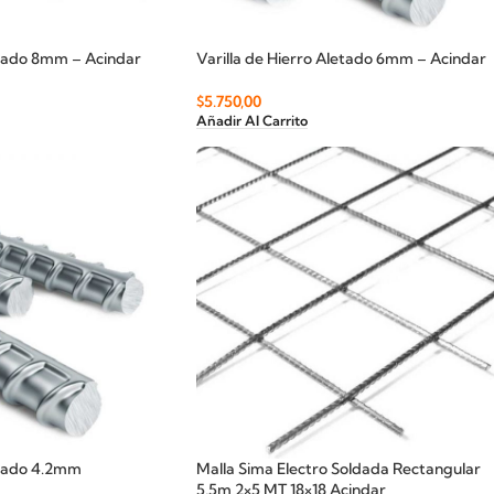
etado 8mm – Acindar
Varilla de Hierro Aletado 6mm – Acindar
$
5.750,00
Añadir Al Carrito
etado 4.2mm
Malla Sima Electro Soldada Rectangular
5,5m 2×5 MT 18×18 Acindar