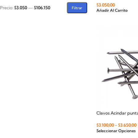
$
3.050,00
Precio:
$3.050
—
$106.150
Filtrar
Añadir Al Carrito
Clavos Acindar punta
$
3.100,00
-
$
3.650,00
Seleccionar Opciones