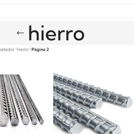
hierro
uetados “hierro”
/
Página 2