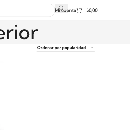
Mi cuenta
$
0,00
erior