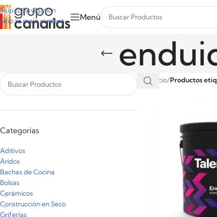
Skip to navigation
Menú
Skip to main content
enduid
Inicio
/
Productos etiq
Categorías
Aditivos
Áridos
Bachas de Cocina
Bolsas
Cerámicos
Construcción en Seco
Griferías