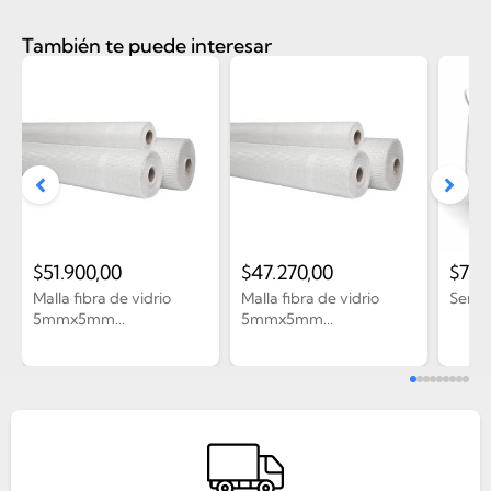
También te puede interesar
$
51.900,00
$
47.270,00
$
7.0
Malla fibra de vidrio
Malla fibra de vidrio
Seña 
5mmx5mm...
5mmx5mm...