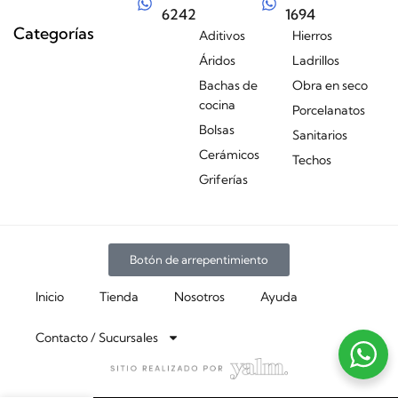
6242
1694
Categorías
Aditivos
Hierros
Áridos
Ladrillos
Bachas de
Obra en seco
cocina
Porcelanatos
Bolsas
Sanitarios
Cerámicos
Techos
Griferías
Botón de arrepentimiento
Inicio
Tienda
Nosotros
Ayuda
Contacto / Sucursales