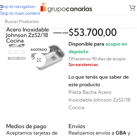
Skip to navigation
Skip to main content
Pileta Bacha
Acero Inoxidable
$
53.700,00
Johnson Zz52/18
Cocina
Disponible para
acopio en
AGOTADO
depósito
Ofrecemos 90 días de acopio
Clickee para agrandar
Sin existencias
Lo que tenés que saber de
este producto
Pileta Bacha Acero
Inoxidable Johnson Zz52/18
Cocina
Medios de pago
Envíos
Aceptamos tarjetas de
Realizamos envíos a
GBA
y