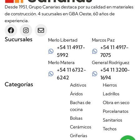
Desde 1951, Grupo Canarias destaca por su calidad en materiales
de construcción. 4 sucursales en GBA Oeste, 60 años de
experiencia.
Sucursales
Merlo Libertad
Marcos Paz
+54 11 4917-
+54 11 4917-
5992
7075
Merlo Matera
General Rodríguez
+54 11 6732-
+54 11 3200-
6242
1694
Categorías
Aditivos
Hierros
Áridos
Ladrillos
Bachas de
Obra en seco
cocina
Porcelanatos
Bolsas
Sanitarios
Cerámicos
Techos
Griferías