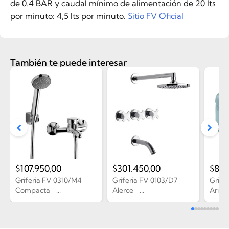
de 0.4 BAR y caudal mínimo de alimentación de 20 lts
por minuto: 4,5 lts por minuto.
Sitio FV Oficial
También te puede interesar
$
107.950,00
$
301.450,00
$
83.
Griferia FV 0310/M4
Griferia FV 0103/D7
Grifer
Compacta –...
Alerce –...
Arizon