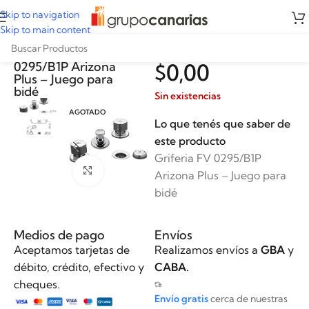
Skip to navigation
Skip to main content
Griferia FV
0295/B1P Arizona
$
0,00
Plus – Juego para
bidé
Sin existencias
AGOTADO
Lo que tenés que saber de
este producto
Griferia FV 0295/B1P
Clickee para agrandar
Arizona Plus – Juego para
bidé
Medios de pago
Envíos
Aceptamos tarjetas de
Realizamos envíos a
GBA
y
débito, crédito, efectivo y
CABA.
cheques.
Envío gratis
cerca de nuestras