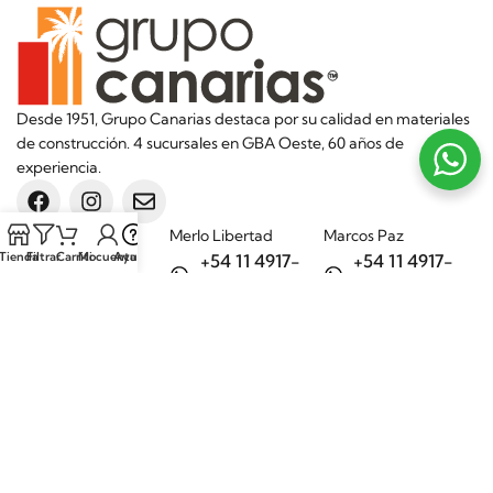
Desde 1951, Grupo Canarias destaca por su calidad en materiales
de construcción. 4 sucursales en GBA Oeste, 60 años de
experiencia.
Sucursales
Merlo Libertad
Marcos Paz
Tienda
Filtrar
Carrito
Mi cuenta
Ayuda
+54 11 4917-
+54 11 4917-
5992
7075
Merlo Matera
General Rodríguez
+54 11 6732-
+54 11 3200-
6242
1694
Categorías
Aditivos
Hierros
Áridos
Ladrillos
Bachas de
Obra en seco
cocina
Porcelanatos