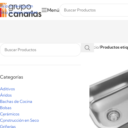
Skip to navigation
Menú
Skip to main content
Inicio
/
Productos etiq
Categorías
Aditivos
Áridos
Bachas de Cocina
Bolsas
Cerámicos
Construcción en Seco
Griferías