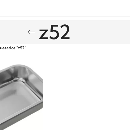
z52
uetados “z52”