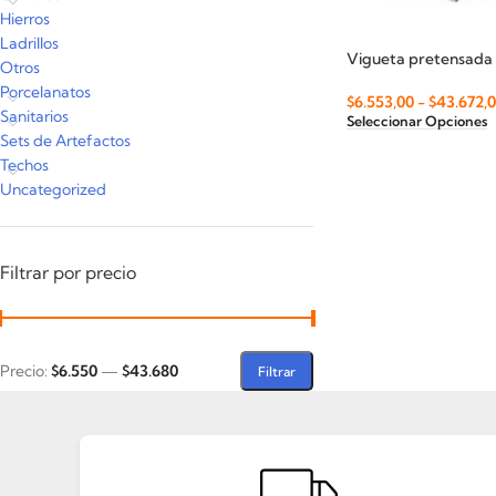
Hierros
Ladrillos
Vigueta pretensada
Otros
Porcelanatos
$
6.553,00
-
$
43.672,
Sanitarios
Seleccionar Opciones
Sets de Artefactos
Techos
Uncategorized
Filtrar por precio
Precio:
$6.550
—
$43.680
Filtrar