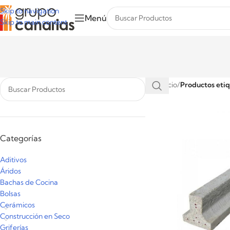
Skip to navigation
Menú
Skip to main content
Inicio
/
Productos etiq
Categorías
Aditivos
Áridos
Bachas de Cocina
Bolsas
Cerámicos
Construcción en Seco
Griferías