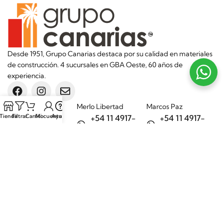
Desde 1951, Grupo Canarias destaca por su calidad en materiales
de construcción. 4 sucursales en GBA Oeste, 60 años de
experiencia.
Sucursales
Merlo Libertad
Marcos Paz
Tienda
Filtrar
Carrito
Mi cuenta
Ayuda
+54 11 4917-
+54 11 4917-
5992
7075
Merlo Matera
General Rodríguez
+54 11 6732-
+54 11 3200-
6242
1694
Categorías
Aditivos
Hierros
Áridos
Ladrillos
Bachas de
Obra en seco
cocina
Porcelanatos