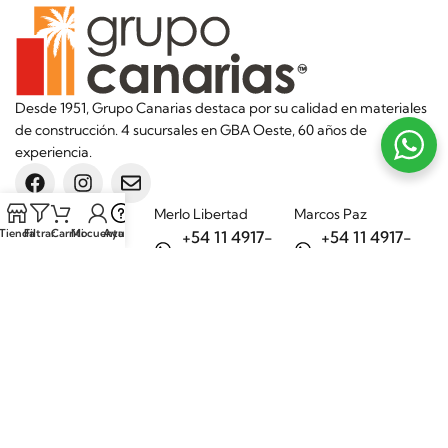
Desde 1951, Grupo Canarias destaca por su calidad en materiales
de construcción. 4 sucursales en GBA Oeste, 60 años de
experiencia.
Sucursales
Merlo Libertad
Marcos Paz
Tienda
Filtrar
Carrito
Mi cuenta
Ayuda
+54 11 4917-
+54 11 4917-
5992
7075
Merlo Matera
General Rodríguez
+54 11 6732-
+54 11 3200-
6242
1694
Categorías
Aditivos
Hierros
Áridos
Ladrillos
Bachas de
Obra en seco
cocina
Porcelanatos