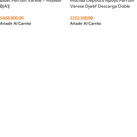
Bidet Ferrum Varese – Modelo
Mochila Deposito Apoyo Ferrum
BJA1J
Varese Djw6f Descarga Doble
$
408.800,00
$
352.300,00
Añadir Al Carrito
Añadir Al Carrito