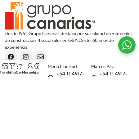
Desde 1951, Grupo Canarias destaca por su calidad en materiales
de construcción. 4 sucursales en GBA Oeste, 60 años de
experiencia.
Sucursales
Merlo Libertad
Marcos Paz
Tienda
Filtrar
Carrito
Mi cuenta
Ayuda
+54 11 4917-
+54 11 4917-
5992
7075
Merlo Matera
General Rodríguez
+54 11 6732-
+54 11 3200-
6242
1694
Categorías
Aditivos
Hierros
Áridos
Ladrillos
Bachas de
Obra en seco
cocina
Porcelanatos