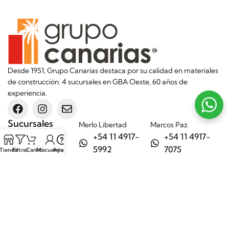
Desde 1951, Grupo Canarias destaca por su calidad en materiales
de construcción. 4 sucursales en GBA Oeste, 60 años de
experiencia.
Sucursales
Merlo Libertad
Marcos Paz
+54 11 4917-
+54 11 4917-
5992
7075
Tienda
Filtrar
Carrito
Mi cuenta
Ayuda
Merlo Matera
General Rodríguez
+54 11 6732-
+54 11 3200-
6242
1694
Categorías
Aditivos
Hierros
Áridos
Ladrillos
Bachas de
Obra en seco