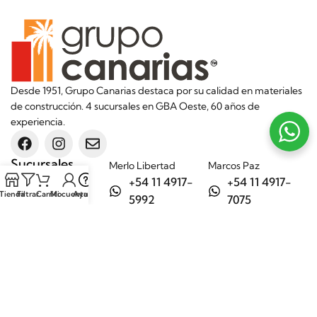
Desde 1951, Grupo Canarias destaca por su calidad en materiales
de construcción. 4 sucursales en GBA Oeste, 60 años de
experiencia.
Sucursales
Merlo Libertad
Marcos Paz
+54 11 4917-
+54 11 4917-
Tienda
Filtrar
Carrito
Mi cuenta
Ayuda
5992
7075
Merlo Matera
General Rodríguez
+54 11 6732-
+54 11 3200-
6242
1694
Categorías
Aditivos
Hierros
Áridos
Ladrillos
Bachas de
Obra en seco