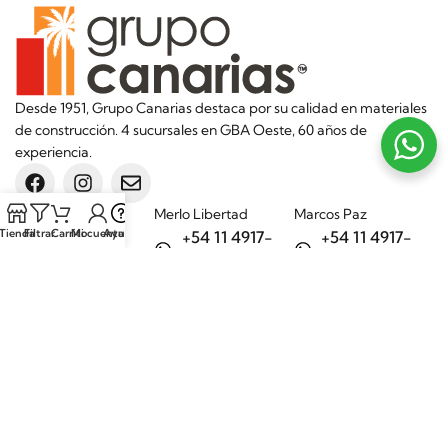
Desde 1951, Grupo Canarias destaca por su calidad en materiales
de construcción. 4 sucursales en GBA Oeste, 60 años de
experiencia.
Sucursales
Merlo Libertad
Marcos Paz
Tienda
Filtrar
Carrito
Mi cuenta
Ayuda
+54 11 4917-
+54 11 4917-
5992
7075
Merlo Matera
General Rodríguez
+54 11 6732-
+54 11 3200-
6242
1694
Categorías
Aditivos
Hierros
Áridos
Ladrillos
Bachas de
Obra en seco
cocina
Porcelanatos