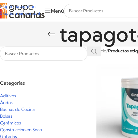
Skip to navigation
Menú
Skip to main content
tapagote
Inicio
/
Productos etiq
Categorías
Aditivos
Áridos
Bachas de Cocina
Bolsas
Cerámicos
Construcción en Seco
Griferías