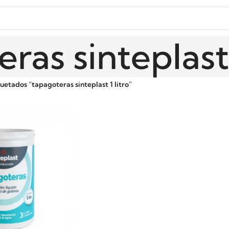
ras sinteplast 
uetados “tapagoteras sinteplast 1 litro”